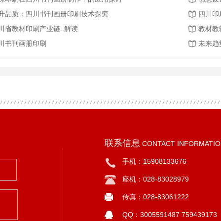
升品质：四川书刊画册印刷技术探究
四川印
川省教材印刷产业链..解读
教材教
川书刊画册印刷
未来趋
联系信息
CONTACT INFORMATI
手机：15908133676
座机：028-83028979
传真：028-83061222
QQ：
3005591487 759439173