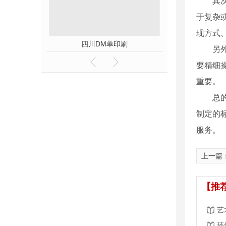
其
于复杂
现方式
四川DM单印刷
商超海报印刷
另
要精细
重要。
总
制定的
服务。
上一篇
【推
艺
环