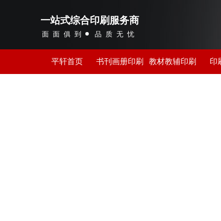
一站式综合印刷服务商
面面俱到
品质无忧
平轩首页
书刊画册印刷
教材教辅印刷
印